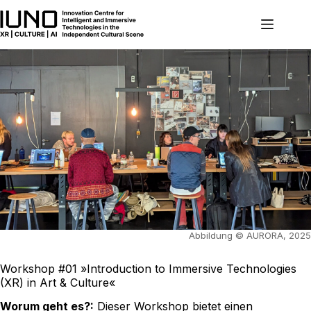
Zum
Inhalt
springen
Abbildung © AURORA, 2025
Workshop #01 »Introduction to Immersive Technologies
(XR) in Art & Culture«
Worum geht es?:
Dieser Workshop bietet einen