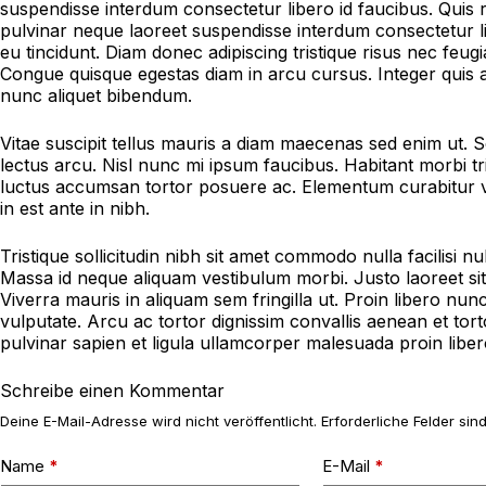
suspendisse interdum consectetur libero id faucibus. Quis 
pulvinar neque laoreet suspendisse interdum consectetur lib
eu tincidunt. Diam donec adipiscing tristique risus nec feu
Congue quisque egestas diam in arcu cursus. Integer quis au
nunc aliquet bibendum.
Vitae suscipit tellus mauris a diam maecenas sed enim ut. S
lectus arcu. Nisl nunc mi ipsum faucibus. Habitant morbi tri
luctus accumsan tortor posuere ac. Elementum curabitur vi
in est ante in nibh.
Tristique sollicitudin nibh sit amet commodo nulla facilisi nu
Massa id neque aliquam vestibulum morbi. Justo laoreet sit a
Viverra mauris in aliquam sem fringilla ut. Proin libero nun
vulputate. Arcu ac tortor dignissim convallis aenean et tort
pulvinar sapien et ligula ullamcorper malesuada proin libe
Schreibe einen Kommentar
Deine E-Mail-Adresse wird nicht veröffentlicht.
Erforderliche Felder sin
Name
*
E-Mail
*