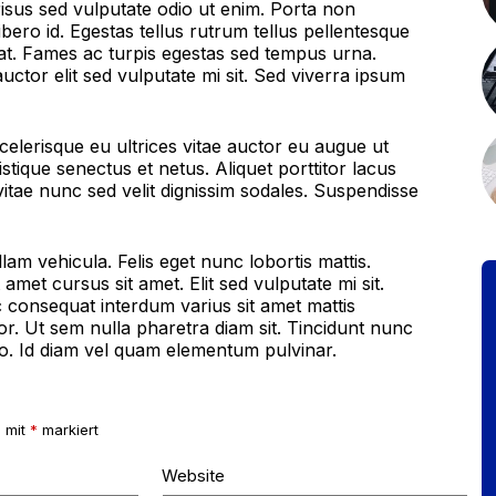
risus sed vulputate odio ut enim. Porta non
ero id. Egestas tellus rutrum tellus pellentesque
giat. Fames ac turpis egestas sed tempus urna.
ctor elit sed vulputate mi sit. Sed viverra ipsum
celerisque eu ultrices vitae auctor eu augue ut
stique senectus et netus. Aliquet porttitor lacus
tae nunc sed velit dignissim sodales. Suspendisse
llam vehicula. Felis eget nunc lobortis mattis.
met cursus sit amet. Elit sed vulputate mi sit.
c consequat interdum varius sit amet mattis
or. Ut sem nulla pharetra diam sit. Tincidunt nunc
ro. Id diam vel quam elementum pulvinar.
d mit
*
markiert
Website