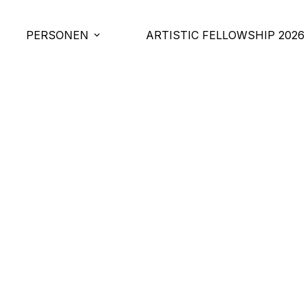
PERSONEN
ARTISTIC FELLOWSHIP 2026
bitant Monroe
st 18, 2020
In
News