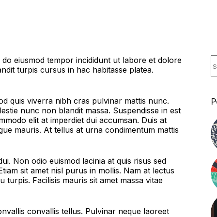
K
d do eiusmod tempor incididunt ut labore et dolore
E
dit turpis cursus in hac habitasse platea.
d quis viverra nibh cras pulvinar mattis nunc.
P
lestie nunc non blandit massa. Suspendisse in est
ommodo elit at imperdiet dui accumsan. Duis at
ugue mauris. At tellus at urna condimentum mattis
dui. Non odio euismod lacinia at quis risus sed
Etiam sit amet nisl purus in mollis. Nam at lectus
u turpis. Facilisis mauris sit amet massa vitae
nvallis convallis tellus. Pulvinar neque laoreet