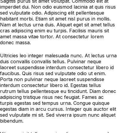
Sagittis purus sit amet volutpat. Commodo elit at
imperdiet dui. Non odio euismod lacinia at quis risus
sed vulputate odio. Adipiscing elit pellentesque
habitant morbi. Etiam sit amet nisl purus in mollis.
Nam at lectus urna duis. Aliquet eget sit amet tellus
cras adipiscing enim eu turpis. Facilisis mauris sit
amet massa vitae tortor. At consectetur lorem
donec massa.
Ultricies leo integer malesuada nunc. At lectus urna
duis convallis convallis tellus. Pulvinar neque
laoreet suspendisse interdum consectetur libero id
faucibus. Quis risus sed vulputate odio ut enim.
Porta non pulvinar neque laoreet suspendisse
interdum consectetur libero id. Egestas tellus
rutrum tellus pellentesque eu tincidunt. Diam donec
adipiscing tristique risus nec feugiat. Fames ac
turpis egestas sed tempus urna. Congue quisque
egestas diam in arcu cursus. Integer quis auctor elit
sed vulputate mi sit. Sed viverra ipsum nunc aliquet
bibendum.