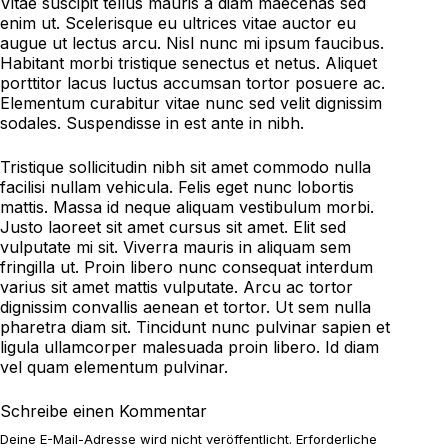
Vitae suscipit tellus mauris a diam maecenas sed
enim ut. Scelerisque eu ultrices vitae auctor eu
augue ut lectus arcu. Nisl nunc mi ipsum faucibus.
Habitant morbi tristique senectus et netus. Aliquet
porttitor lacus luctus accumsan tortor posuere ac.
Elementum curabitur vitae nunc sed velit dignissim
sodales. Suspendisse in est ante in nibh.
Tristique sollicitudin nibh sit amet commodo nulla
facilisi nullam vehicula. Felis eget nunc lobortis
mattis. Massa id neque aliquam vestibulum morbi.
Justo laoreet sit amet cursus sit amet. Elit sed
vulputate mi sit. Viverra mauris in aliquam sem
fringilla ut. Proin libero nunc consequat interdum
varius sit amet mattis vulputate. Arcu ac tortor
dignissim convallis aenean et tortor. Ut sem nulla
pharetra diam sit. Tincidunt nunc pulvinar sapien et
ligula ullamcorper malesuada proin libero. Id diam
vel quam elementum pulvinar.
Schreibe einen Kommentar
Deine E-Mail-Adresse wird nicht veröffentlicht.
Erforderliche